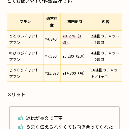
とても使いやすい料金設計です。
通常料
プラン
初回割引
内容
金
ととのいチャット
¥3,278（1
2往復のチャット
¥4,840
プラン
週）
／1週間
のびのびチャット
4往復のチャット
¥7,590
¥5,280（2週）
プラン
／2週間
じっくりチャット
18往復のチャッ
¥21,978
¥14,300（月）
プラン
ト／1ヶ月
メリット
返信が長文で丁寧
うまく伝えられなくても向き合ってくれた