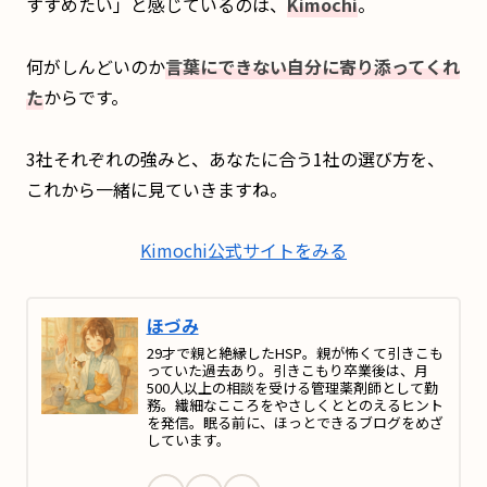
すすめたい」と感じているのは、
Kimochi
。
何がしんどいのか
言葉にできない自分に寄り添ってくれ
た
からです。
3社それぞれの強みと、あなたに合う1社の選び方を、
これから一緒に見ていきますね。
Kimochi公式サイトをみる
ほづみ
29才で親と絶縁したHSP。親が怖くて引きこも
っていた過去あり。引きこもり卒業後は、月
500人以上の相談を受ける管理薬剤師として勤
務。繊細なこころをやさしくととのえるヒント
を発信。眠る前に、ほっとできるブログをめざ
しています。