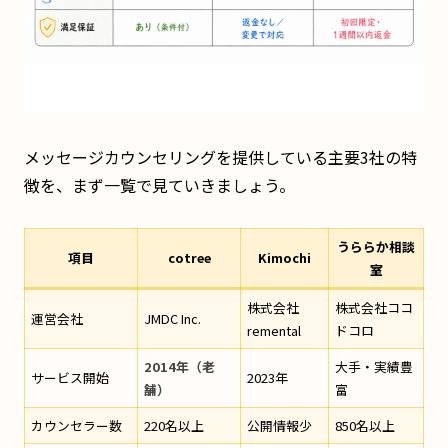
メッセージカウンセリングを提供している主要3社の特
徴を、まず一覧で見ていきましょう。
うららか相談
項目
cotree
Kimochi
室
株式会社
株式会社ココ
運営会社
JMDC Inc.
remental
ドコロ
2014年（老
大手・実績豊
サービス開始
2023年
舗）
富
カウンセラー数
220名以上
公開情報少
850名以上