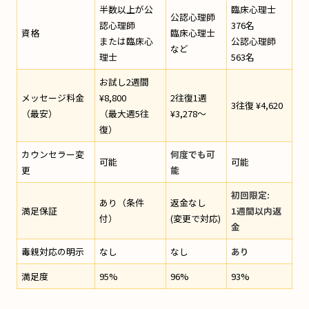
半数以上が公
臨床心理士
公認心理師
認心理師
376名
資格
臨床心理士
または臨床心
公認心理師
など
理士
563名
お試し2週間
メッセージ料金
¥8,800
2往復1週
3往復 ¥4,620
（最安）
（最大週5往
¥3,278〜
復）
カウンセラー変
何度でも可
可能
可能
更
能
初回限定:
あり（条件
返金なし
満足保証
1週間以内返
付）
(変更で対応)
金
毒親対応の明示
なし
なし
あり
満足度
95%
96%
93%