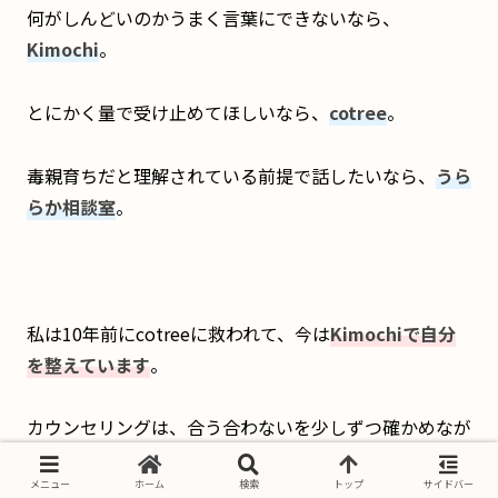
何がしんどいのかうまく言葉にできないなら、
Kimochi
。
とにかく量で受け止めてほしいなら、
cotree
。
毒親育ちだと理解されている前提で話したいなら、
うら
らか相談室
。
私は10年前にcotreeに救われて、今は
Kimochiで
自分
を整えています
。
カウンセリングは、合う合わないを少しずつ確かめなが
ら、付き合っていくものだと思います。
メニュー
ホーム
検索
トップ
サイドバー